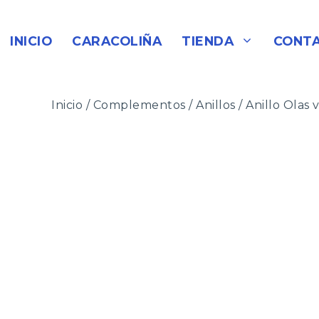
Saltar
al
INICIO
CARACOLIÑA
TIENDA
CONT
contenido
Inicio
/
Complementos
/
Anillos
/ Anillo Olas 