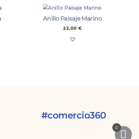
a
Anillo Paisaje Marino
22,00
€
#comercio360
0