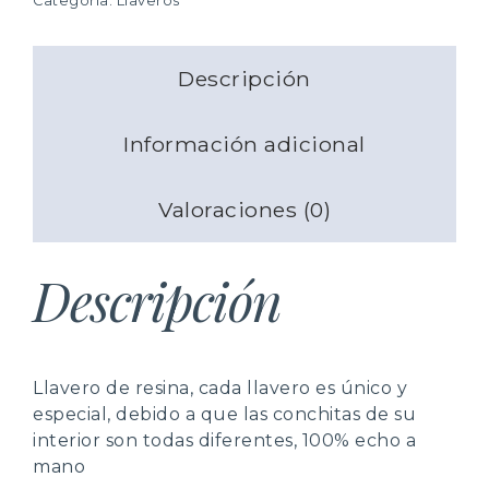
Categoría:
Llaveros
También tiene la posibilidad de
recoger su pedido
justificar la decisión ni penalización en forma de costes
en nuestras tiendas y se ahorrará los gastos
añadidos para usted.
de envío
.
Si desea realizar una devolución simplemente debe
comunicarlo a la dirección
Descripción
Más información
contacto@caracolinaartesania.com.
Más información
Información adicional
Valoraciones (0)
Descripción
Llavero de resina, cada llavero es único y
especial, debido a que las conchitas de su
interior son todas diferentes, 100% echo a
mano