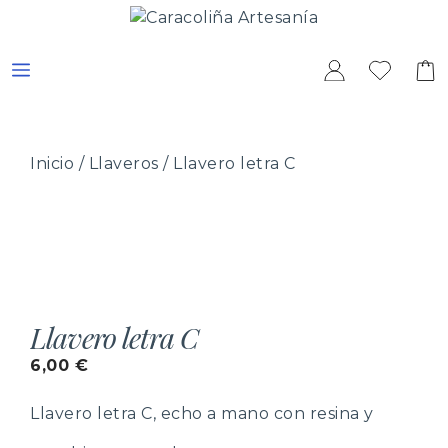
Saltar
al
contenido
MENÚ
Inicio
/
Llaveros
/ Llavero letra C
Llavero letra C
6,00
€
Llavero letra C, echo a mano con resina y