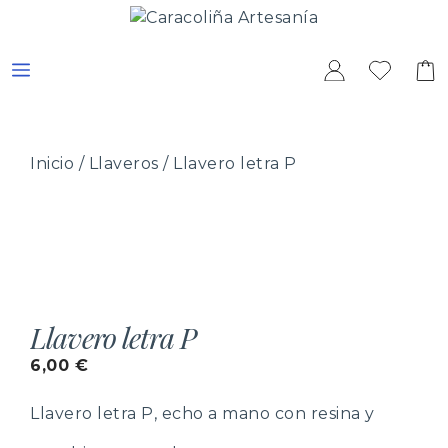
Saltar
al
contenido
MENÚ
Inicio
/
Llaveros
/ Llavero letra P
Llavero letra P
6,00
€
Llavero letra P, echo a mano con resina y