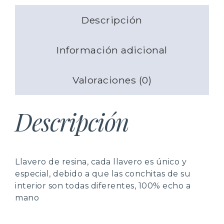
de envío
.
Si desea realizar una devolución simplemente debe
comunicarlo a la dirección
Descripción
Más información
contacto@caracolinaartesania.com.
Más información
Información adicional
Valoraciones (0)
Descripción
Llavero de resina, cada llavero es único y
especial, debido a que las conchitas de su
interior son todas diferentes, 100% echo a
mano