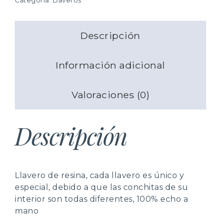
Categoría:
Llaveros
También tiene la posibilidad de
recoger su pedido
justificar la decisión ni penalización en forma de costes
en nuestras tiendas y se ahorrará los gastos
añadidos para usted.
de envío
.
Si desea realizar una devolución simplemente debe
comunicarlo a la dirección
Descripción
Más información
contacto@caracolinaartesania.com.
Más información
Información adicional
Valoraciones (0)
Descripción
Llavero de resina, cada llavero es único y
especial, debido a que las conchitas de su
interior son todas diferentes, 100% echo a
mano