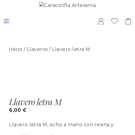
Saltar
al
contenido
MENÚ
Inicio
/
Llaveros
/ Llavero letra M
Llavero letra M
6,00
€
Llavero letra M, echo a mano con resina y